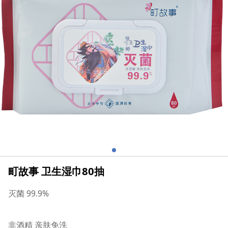
町故事 卫生湿巾80抽
灭菌 99.9%
非酒精 亲肤免洗